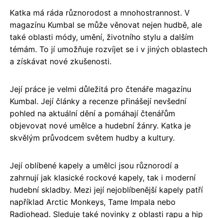
Katka má ráda různorodost a mnohostrannost. V
magazínu Kumbal se může věnovat nejen hudbě, ale
také oblasti módy, umění, životního stylu a dalším
témám. To jí umožňuje rozvíjet se i v jiných oblastech
a získávat nové zkušenosti.
Její práce je velmi důležitá pro čtenáře magazínu
Kumbal. Její články a recenze přinášejí nevšední
pohled na aktuální dění a pomáhají čtenářům
objevovat nové umělce a hudební žánry. Katka je
skvělým průvodcem světem hudby a kultury.
Její oblíbené kapely a umělci jsou různorodí a
zahrnují jak klasické rockové kapely, tak i moderní
hudební skladby. Mezi její nejoblíbenější kapely patří
například Arctic Monkeys, Tame Impala nebo
Radiohead. Sleduje také novinky z oblasti rapu a hip