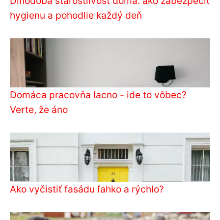
Dlhodobá starostlivosť doma: ako zabezpečiť
hygienu a pohodlie každý deň
Domáca pracovňa lacno - ide to vôbec?
Verte, že áno
Ako vyčistiť fasádu ľahko a rýchlo?