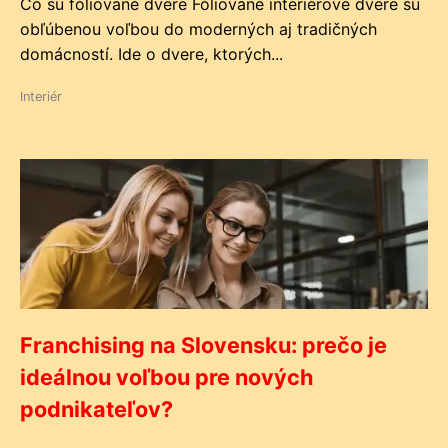
Čo sú fóliované dvere Fóliované interiérové dvere sú
obľúbenou voľbou do moderných aj tradičných
domácností. Ide o dvere, ktorých...
Interiér
Franchising na Slovensku: prečo je
ideálnou voľbou pre nových
podnikateľov?