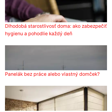
Dlhodobá starostlivosť doma: ako zabezpečiť
hygienu a pohodlie každý deň
Panelák bez práce alebo vlastný domček?