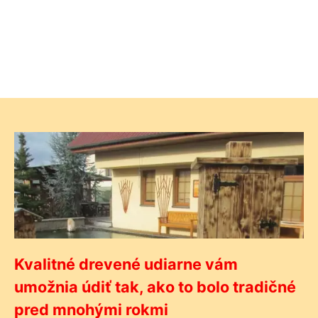
Kvalitné drevené udiarne vám
umožnia údiť tak, ako to bolo tradičné
pred mnohými rokmi