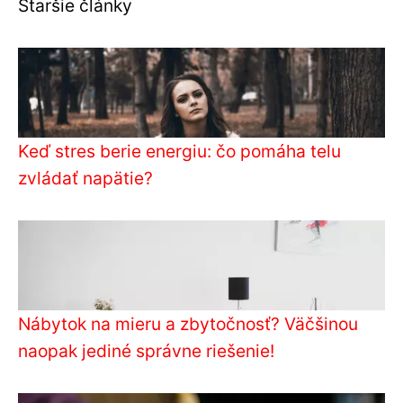
Staršie články
Keď stres berie energiu: čo pomáha telu
zvládať napätie?
Nábytok na mieru a zbytočnosť? Väčšinou
naopak jediné správne riešenie!