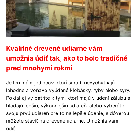
Kvalitné drevené udiarne vám
umožnia údiť tak, ako to bolo tradičné
pred mnohými rokmi
Je len málo jedincov, ktorí si radi nevychutnajú
lahodne a voňavo vyúdené klobásky, ryby alebo syry.
Pokiaľ aj vy patríte k tým, ktorí majú v údení záľubu a
hľadajú lepšiu, výkonnejšiu udiareň, alebo vyberáte
svoju prvú udiareň pre to najlepšie údenie, s dôverou
môžete staviť na drevené udiarne. Umožnia vám
údiť...